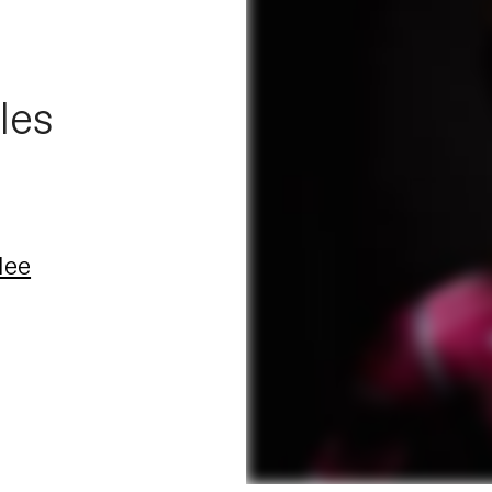
les
x
lee