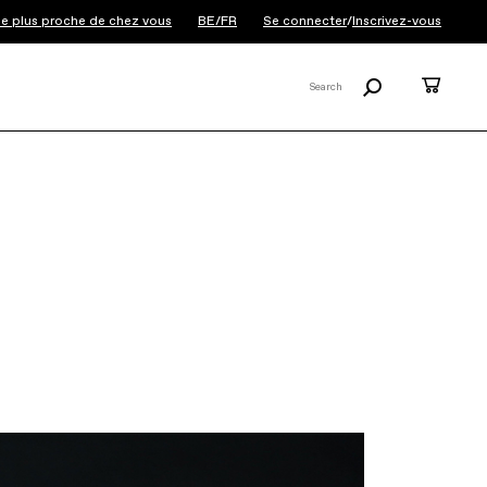
le plus proche de chez vous
BE/FR
Se connecter
/
Inscrivez-vous
Recherche
Panier
Search
X