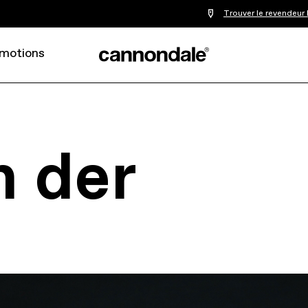
Trouver le revendeur 
motions
n der