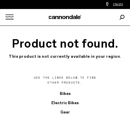
查
CN/ZH
找
您
Sear
附
Search
近
的
自
X
行
Product not found.
车
店
This product is not currently available in your region.
USE THE LINKS BELOW TO FIND
OTHER PRODUCTS.
Bikes
Electric Bikes
Gear