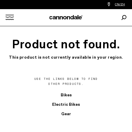
查
CN/ZH
找
您
Sear
附
Search
近
的
自
X
行
Product not found.
车
店
This product is not currently available in your region.
USE THE LINKS BELOW TO FIND
OTHER PRODUCTS.
Bikes
Electric Bikes
Gear