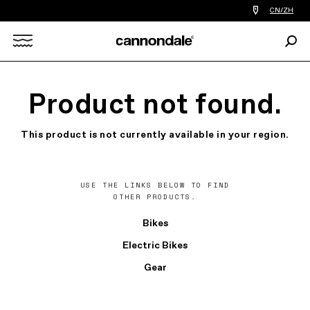
查
CN/ZH
找
您
Sear
附
Search
近
的
自
X
行
Product not found.
车
店
This product is not currently available in your region.
USE THE LINKS BELOW TO FIND
OTHER PRODUCTS.
Bikes
Electric Bikes
Gear