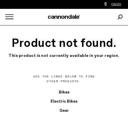
查
CN/ZH
找
您
Sear
附
Search
近
的
自
X
行
Product not found.
车
店
This product is not currently available in your region.
USE THE LINKS BELOW TO FIND
OTHER PRODUCTS.
Bikes
Electric Bikes
Gear