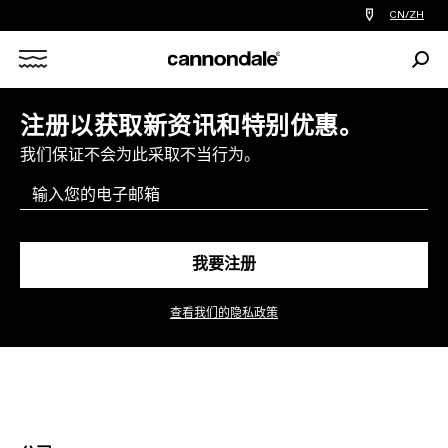
查
CN/ZH
找
您
Sear
附
Search
近
的
自
X
注册以获取新资讯和特别优惠。
行
车
店
我们保证不会为此采取不当行为。
Email
我要注册
查看我们的隐私政策