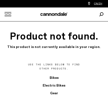
查
CN/ZH
找
您
Sear
附
Search
近
的
自
X
行
Product not found.
车
店
This product is not currently available in your region.
USE THE LINKS BELOW TO FIND
OTHER PRODUCTS.
Bikes
Electric Bikes
Gear