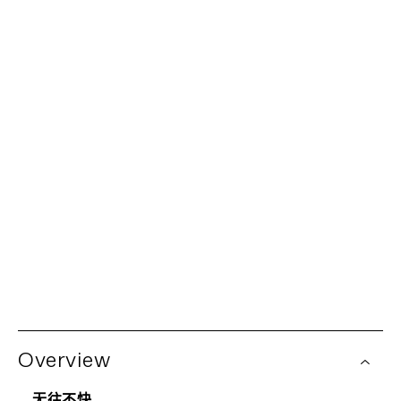
SIZE
What's my size?
44
48
50
52
54
56
58
61
我们为您保驾护航。
有限终身保修
每辆Cannondale自行车均享有车架有限终身保修以及所有
全球经销商网络
Cannondale部件一年保修。查看完整的保修政策详情。某
些部件由部件制造商提供额外的保修覆盖。自行车保修索赔
想在当地购买？试试我们的经销商定位器。这是浏览您附近
由您的授权Cannondale零售商处理。
销售Cannondale自行车商店的最简单方法。我们网站上展
Overview
示的所有商店都是独立的授权Cannondale零售商,因此您可
以在找到最好的自行车的同时支持本地企业——这才是双
赢。
无往不快