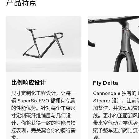
产品特点
FRAMESET
Frame
LAB71 SuperSix EVO, Gen 5, Ultralight
Series 0 Carbon, 12x142 thru-axle, BSA
68mm threaded BB, flat mount disc,
integrated seat binder, UDH
Fork
LAB71 SuperSix EVO, Gen 5, Ultralight
Series 0 Carbon, integrated crown race,
12x100mm thru-axle, flat mount disc,
internal routing, 1-1/8" to 1-1/4" Delta
steerer, 55mm offset (44-54cm), 45mm
offset (56-61cm)
Headset
Integrated, 1-1/8" - 1-1/4"
WHEELS
比例响应设计
Fly Delta
Wheel Size
700c
尺寸定制化工程设计，让每一
Cannondale 独有的 D
COMPONENTS
辆 SuperSix EVO 都拥有专属
Steerer 设计，让
Seatpost
Cannondale C1 Aero 40 Carbon V2, Ti
的性能优势。针对每个车架尺
加整洁，并实现线管
Hardware, 365mm, 0mm offset (44-
寸定制碳纤维铺层与几何设
线。更小的正面迎风
54cm), 15mm offset (56-61cm)
计，你将获得一致的性能与操
带来空气动力学优势
控表现，完美契合你的骑行需
EXTRA
赋予整车更加简洁流
求。
观。