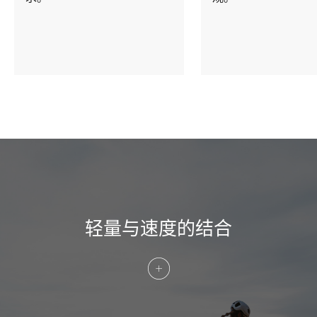
Extra 1
Cannondale Gripper Aero Bottles &
CarbonGrip Aero Cages
Please note that, based on component availability and
other factors, specifications are subject to change
without notice.
轻量与速度的结合