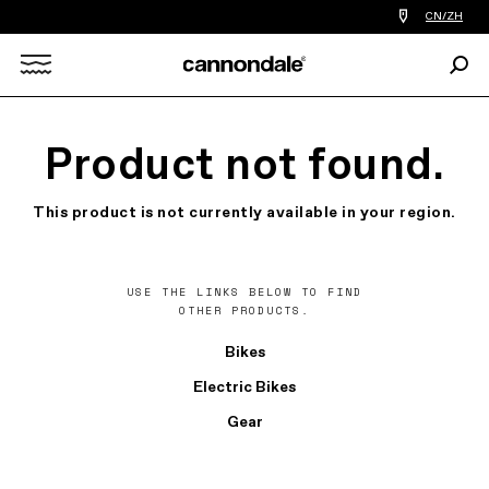
查
CN/ZH
找
您
Sear
附
Search
近
的
自
X
行
Product not found.
车
店
This product is not currently available in your region.
USE THE LINKS BELOW TO FIND
OTHER PRODUCTS.
Bikes
Electric Bikes
Gear