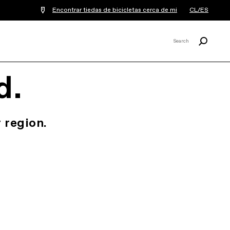
Encontrar tiedas de bicicletas cerca de mi
CL/ES
Buscar
Search
X
d.
 region.
.