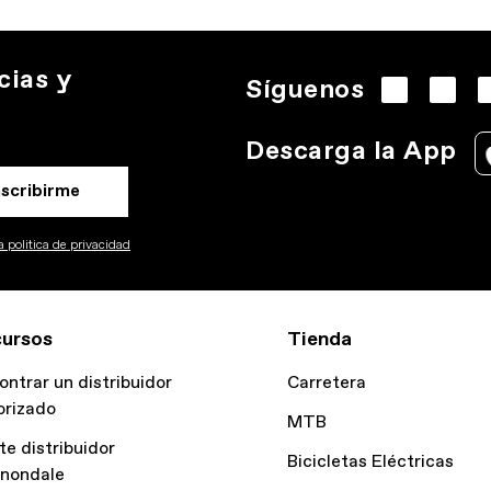
cias y
Síguenos
Descarga la App
nscribirme
 politica de privacidad
ursos
Tienda
ontrar un distribuidor
Carretera
orizado
MTB
te distribuidor
Bicicletas Eléctricas
nondale