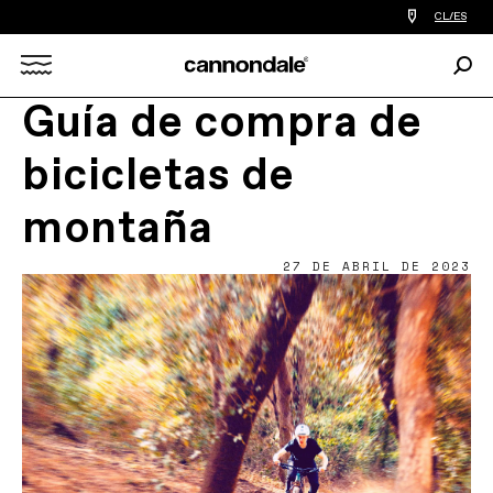
Encontrar
CL/ES
tiedas
de
Busc
bicicletas
Search
cerca
de
Guía de compra de
mi
X
bicicletas de
montaña
27 DE ABRIL DE 2023