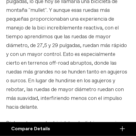
pulgadas, lo que hoy se llamaría una bicicleta de
montaña "mullet". Y aunque esas ruedas más
pequeñas proporcionaban una experiencia de
manejo de la bici increíblemente reactiva, con el
tiempo aprendimos que las ruedas de mayor
diámetro, de 27,5 y 29 pulgadas, ruedan más rápido
y con un mayor control. Esto es especialmente
cierto en terrenos off-road abruptos, donde las
ruedas más grandes no se hunden tanto en agujeros
o surcos. En lugar de hundirse en los agujeros y
rebotar, las ruedas de mayor diámetro ruedan con
más suavidad, interfiriendo menos con el impulso
hacia delante.
Dicho esto, para las bicicletas de dirt jump se siguen
Compare Details
prefiriendo las ruedas de 26 pulgadas, ya que
Compare