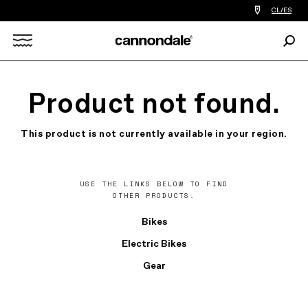
Encontrar
CL/ES
tiedas
de
Busc
bicicletas
Search
cerca
de
mi
X
Product not found.
This product is not currently available in your region.
USE THE LINKS BELOW TO FIND
OTHER PRODUCTS.
Bikes
Electric Bikes
Gear