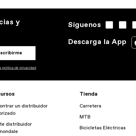
cias y
Síguenos
Descarga la App
nscribirme
 politica de privacidad
ursos
Tienda
ontrar un distribuidor
Carretera
orizado
MTB
te distribuidor
Bicicletas Eléctricas
nondale