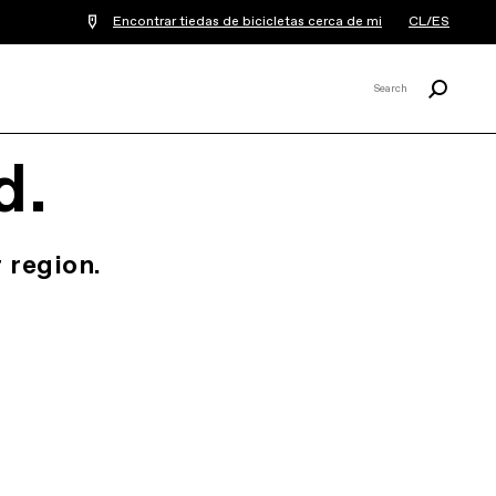
Encontrar tiedas de bicicletas cerca de mi
CL/ES
Buscar
Search
X
d.
 region.
.