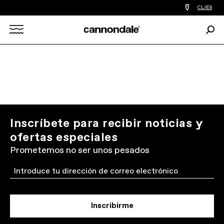
Encontrar
CL/ES
tiedas
de
Busc
bicicletas
Search
cerca
de
mi
X
Inscríbete para recibir noticias y
ofertas especiales
Prometemos no ser unos pesados
Email
Inscribirme