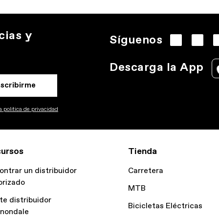
cias y
Síguenos
Descarga la App
nscribirme
 politica de privacidad
ursos
Tienda
ontrar un distribuidor
Carretera
orizado
MTB
te distribuidor
Bicicletas Eléctricas
nondale