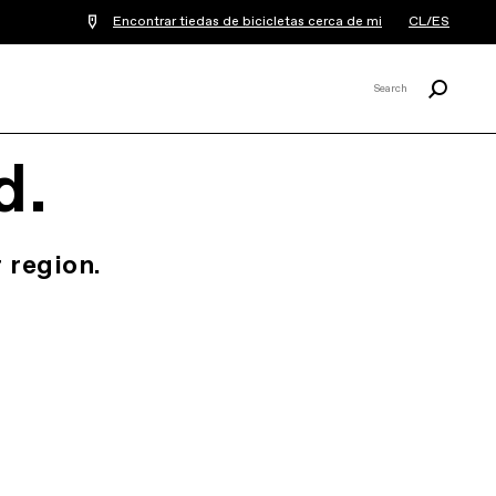
Encontrar tiedas de bicicletas cerca de mi
CL/ES
Buscar
Search
X
d.
 region.
.