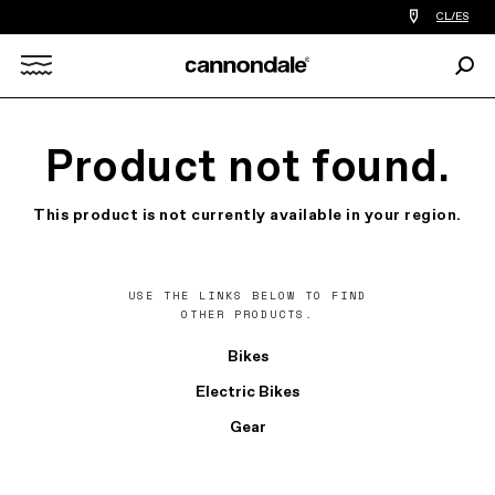
Encontrar
CL/ES
tiedas
de
Busc
bicicletas
Search
cerca
de
mi
X
Product not found.
This product is not currently available in your region.
USE THE LINKS BELOW TO FIND
OTHER PRODUCTS.
Bikes
Electric Bikes
Gear