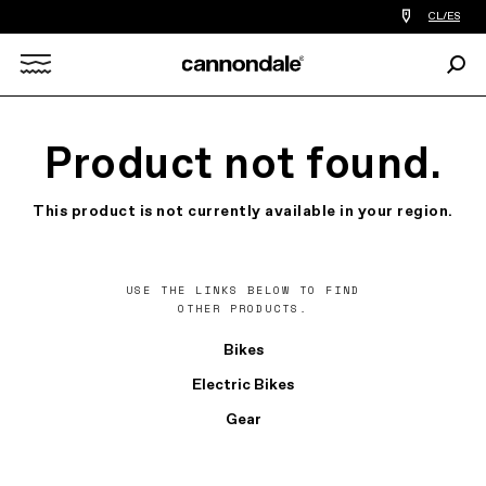
Encontrar
CL/ES
tiedas
de
Busc
bicicletas
Search
cerca
de
mi
X
Product not found.
This product is not currently available in your region.
USE THE LINKS BELOW TO FIND
OTHER PRODUCTS.
Bikes
Electric Bikes
Gear