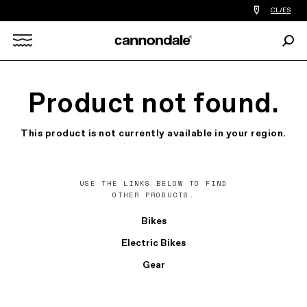
Encontrar
CL/ES
tiedas
de
Busc
bicicletas
Search
cerca
de
mi
X
Product not found.
This product is not currently available in your region.
USE THE LINKS BELOW TO FIND
OTHER PRODUCTS.
Bikes
Electric Bikes
Gear