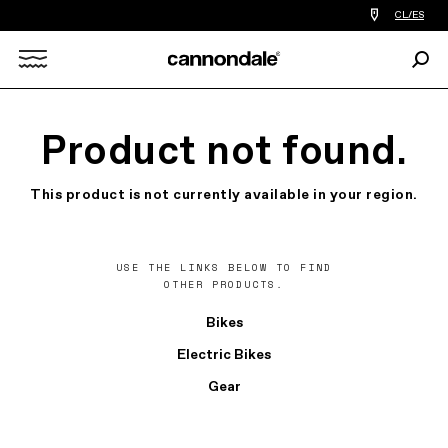
Encontrar
CL/ES
tiedas
de
Busc
bicicletas
Search
cerca
de
mi
X
Product not found.
This product is not currently available in your region.
USE THE LINKS BELOW TO FIND
OTHER PRODUCTS.
Bikes
Electric Bikes
Gear