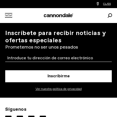
Encontrar
CL/ES
tiedas
de
Busc
bicicletas
Search
cerca
de
mi
X
Inscríbete para recibir noticias y
ofertas especiales
Prometemos no ser unos pesados
Email
Inscribirme
Ver nuestra politica de privacidad
Síguenos