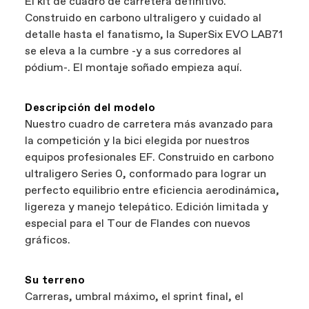
El kit de cuadro de carretera definitivo.
son minoristas independientes y autorizados
componente. Las reclamaciones de garantía de
Construido en carbono ultraligero y cuidado al
de Cannondale, por lo que puedes apoyar a las
bicicletas se gestionan a través de su
detalle hasta el fanatismo, la SuperSix EVO LAB71
empresas locales mientras encuentras la mejor
distribuidor autorizado de Cannondale
se eleva a la cumbre -y a sus corredores al
bicicleta: eso sí que es ganar-ganar.
pódium-. El montaje soñado empieza aquí.
Descripción del modelo
Nuestro cuadro de carretera más avanzado para
la competición y la bici elegida por nuestros
equipos profesionales EF. Construido en carbono
ultraligero Series 0, conformado para lograr un
perfecto equilibrio entre eficiencia aerodinámica,
ligereza y manejo telepático. Edición limitada y
especial para el Tour de Flandes con nuevos
gráficos.
Su terreno
Carreras, umbral máximo, el sprint final, el