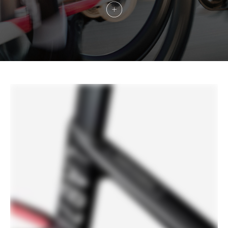
Tija sillín
Cannondale C1 Aero 40 Carbon, 0mm
offset (44-48cm), 20mm offset (51-
61cm)
EXTRA
Extras
Cannondale Gripper Aero Bottles &
ReGrip Aero Cages
Tenga en cuenta que según disponibilidad de
componentes y otros factores las especificaciones
podrían estar sujetas a cambios sin notificación