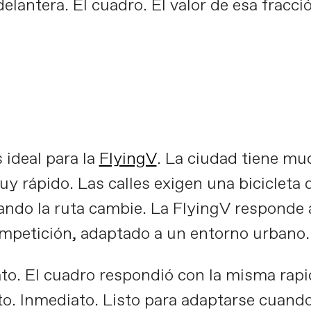
delantera. El cuadro. El valor de esa fracc
yingV I Jolanda Neff takes Fli
Reproducir el vídeo
 ideal para la
FlyingV
. La ciudad tiene mu
y rápido. Las calles exigen una bicicleta 
cuando la ruta cambie. La FlyingV respond
mpetición, adaptado a un entorno urbano.
to. El cuadro respondió con la misma rapi
to. Inmediato. Listo para adaptarse cuando