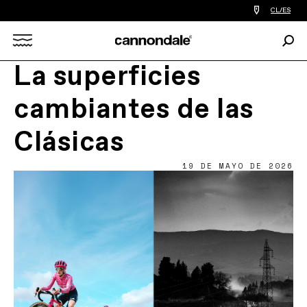
Encontrar
CL/ES
tiedas
de
Busc
bicicletas
Search
cerca
de
La superficies
mi
X
cambiantes de las
Clásicas
19 DE MAYO DE 2026