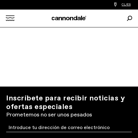
Encontrar
CL/ES
tiedas
de
Busc
bicicletas
Search
cerca
de
mi
X
Inscríbete para recibir noticias y
ofertas especiales
Prometemos no ser unos pesados
Email