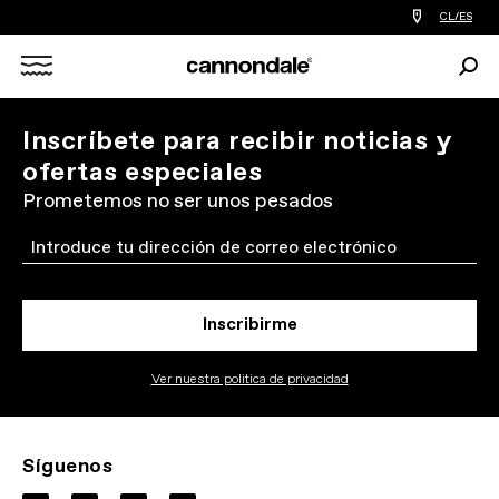
Encontrar
CL/ES
tiedas
de
Busc
bicicletas
Search
cerca
de
mi
X
Inscríbete para recibir noticias y
ofertas especiales
Prometemos no ser unos pesados
Email
Inscribirme
Ver nuestra politica de privacidad
Síguenos