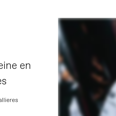
eine en
es
llieres