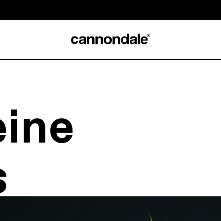
ine
s