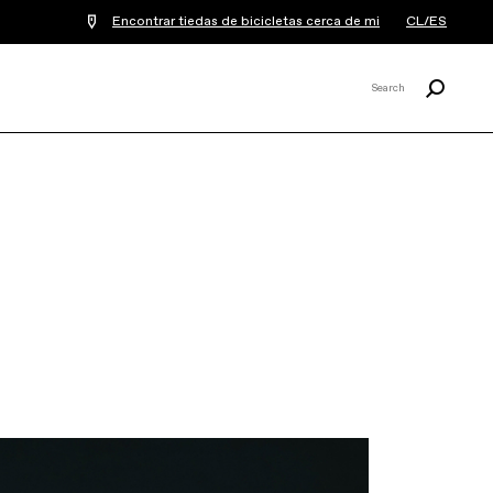
Encontrar tiedas de bicicletas cerca de mi
CL/ES
Buscar
Search
X