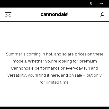
Encontrar
CL/ES
tiedas
de
Busc
bicicletas
Search
cerca
de
mi
X
Summer’s coming in hot, and so are prices on these
models. Whether you’re looking for premium
Cannondale performance or everyday fun and
versatility, you’ll find it here, and on sale – but only
for limited time.