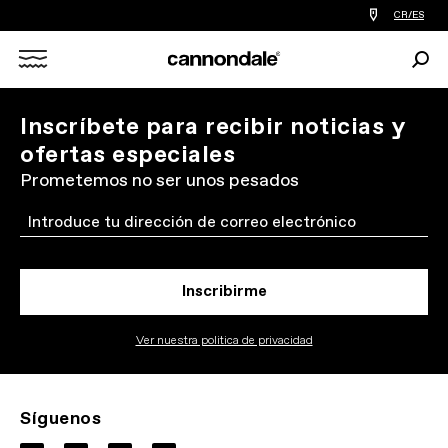
Encontrar
CR/ES
tiedas
de
Busc
bicicletas
Search
cerca
de
mi
X
Inscríbete para recibir noticias y
ofertas especiales
Prometemos no ser unos pesados
Email
Inscribirme
Ver nuestra politica de privacidad
Síguenos