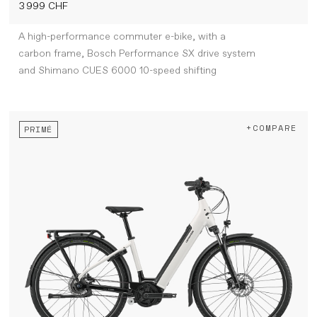
3 999 CHF
A high-performance commuter e-bike, with a
carbon frame, Bosch Performance SX drive system
and Shimano CUES 6000 10-speed shifting
+COMPARE
PRIMÉ