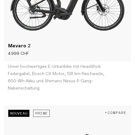
Mavaro
2
4 999 CHF
Unser hochwertiges E-Urbanbike mit HeadShok
Federgabel, Bosch CX Motor, 138 km Reichweite,
600-Wh-Akku und Shimano Nexus 5-Gang-
Nabenschaltung
+COMPARE
NOUVEAU
PRIMÉ