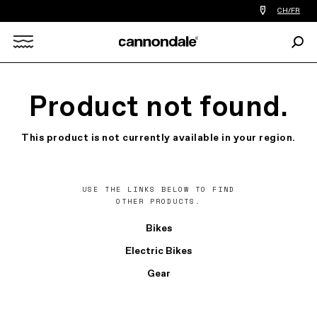
Trouver
CH/FR
le
revendeur
Rech
le
Search
plus
proche
de
X
chez
Product not found.
vous
This product is not currently available in your region.
USE THE LINKS BELOW TO FIND
OTHER PRODUCTS.
Bikes
Electric Bikes
Gear