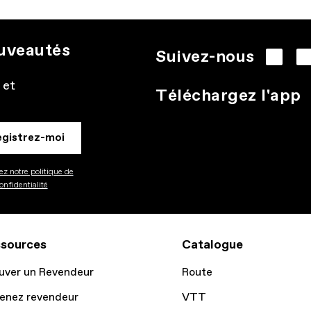
ouveautés
Suivez-nous
 et
Téléchargez l'app
egistrez-moi
z notre politique de
onfidentialité
sources
Catalogue
uver un Revendeur
Route
enez revendeur
VTT