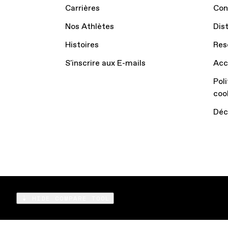
Carrières
Con
Nos Athlètes
Dis
Histoires
Res
S'inscrire aux E-mails
Acc
Poli
coo
Déc
HIDE COMPARE TOOL
Compare
Products