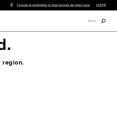
Trouver le revendeur le plus proche de chez vous
CH/FR
Recherche
Search
X
d.
 region.
.