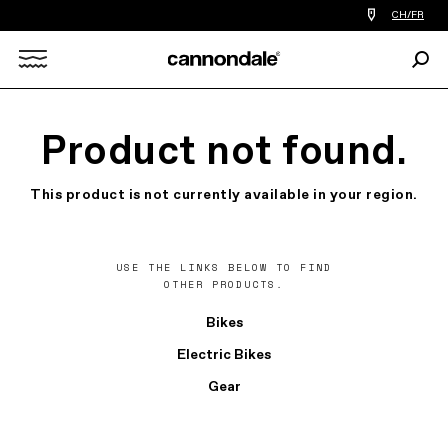
Trouver
CH/FR
le
revendeur
Rech
le
Search
plus
proche
de
X
chez
Product not found.
vous
This product is not currently available in your region.
USE THE LINKS BELOW TO FIND
OTHER PRODUCTS.
Bikes
Electric Bikes
Gear