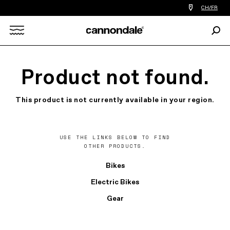
Trouver
CH/FR
le
revendeur
Rech
le
Search
plus
proche
de
X
chez
Product not found.
vous
This product is not currently available in your region.
USE THE LINKS BELOW TO FIND
OTHER PRODUCTS.
Bikes
Electric Bikes
Gear