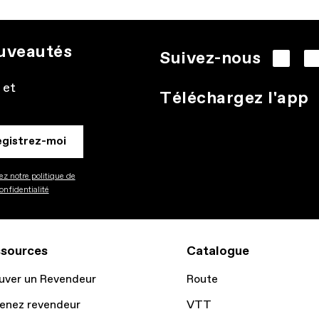
ouveautés
Suivez-nous
 et
Téléchargez l'app
egistrez-moi
z notre politique de
onfidentialité
sources
Catalogue
uver un Revendeur
Route
enez revendeur
VTT