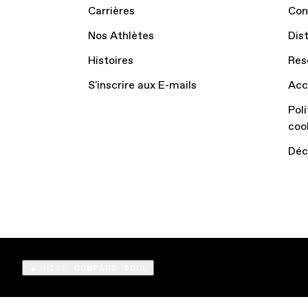
Carrières
Con
Nos Athlètes
Dis
Histoires
Res
S'inscrire aux E-mails
Acc
Poli
coo
Déc
HIDE COMPARE TOOL
Compare
Products