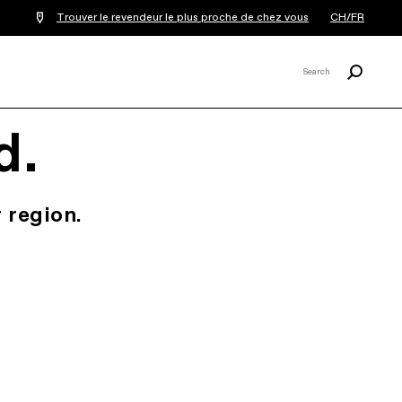
Trouver le revendeur le plus proche de chez vous
CH/FR
Recherche
Search
X
d.
 region.
.