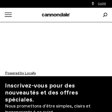
Trouver
CH/FR
le
revendeur
Rech
le
Search
plus
proche
de
X
chez
vous
Powered by Locally
Inscrivez-vous pour des
nouveautés et des offres
spéciales.
Nous promettons d'être simples, clairs et