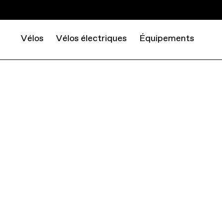
Vélos
Vélos électriques
Équipements
HELMETS
ADULT
JUNCTION ADULT HELMETS