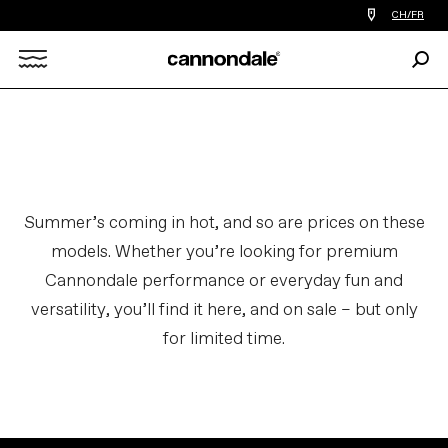
Trouver
CH/FR
le
revendeur
Rech
le
Search
plus
proche
de
X
chez
vous
Summer’s coming in hot, and so are prices on these
models. Whether you’re looking for premium
Cannondale performance or everyday fun and
versatility, you’ll find it here, and on sale – but only
for limited time.