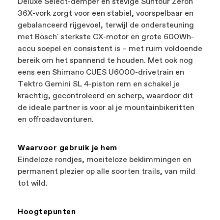
Deluxe Select-demper en stevige Suntour Zeron
36X-vork zorgt voor een stabiel, voorspelbaar en
gebalanceerd rijgevoel, terwijl de ondersteuning
met Bosch' sterkste CX-motor en grote 600Wh-
accu soepel en consistent is – met ruim voldoende
bereik om het spannend te houden. Met ook nog
eens een Shimano CUES U6000-drivetrain en
Tektro Gemini SL 4-piston rem en schakel je
krachtig, gecontroleerd en scherp, waardoor dit
de ideale partner is voor al je mountainbikeritten
en offroadavonturen.
Waarvoor gebruik je hem
Eindeloze rondjes, moeiteloze beklimmingen en
permanent plezier op alle soorten trails, van mild
tot wild.
Hoogtepunten