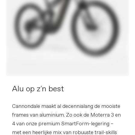
adjustable rebound, 230x62.5mm
E-SYSTEM
Drive Unit
Bosch Performance Line CX
E-System Batterij
Bosch PowerTube, 600Wh
E-System oplader
Bosch 4A
E-System Display
Bosch LED Remote
Certifications
UL 2849
Lithium-Ion Battery Safety
GROEPSET
Achterderailleur
Shimano CUES U6000, LinkGlide
Shifters
Shimano CUES U6000, 11-speed,
Alu op z'n best
LinkGlide
Ketting
Shimano LG500, LinkGlide, 11-speed
Crankstel
FSA Bosch E-bike w/ 55mm chainline,
160mm, 34T
Cannondale maakt al decennialang de mooiste
Cassette
Shimano CUES LG400, LinkGlide, 11-50,
frames van aluminium. Zo ook de Moterra 3 en
11-speed
4 van onze premium SmartForm-legering –
REMMEN
met een heerlijke mix van robuuste trail-skills