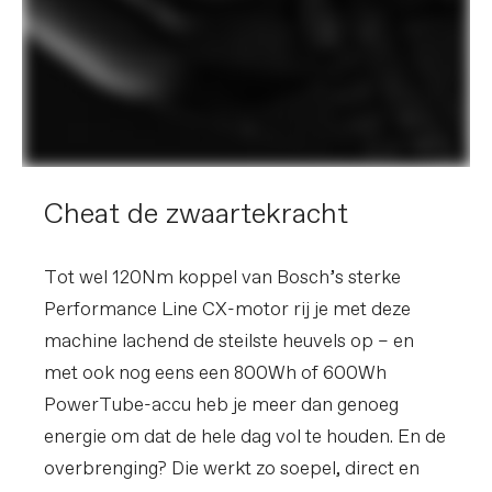
rise, 8° sweep, 4° rise, 800mm
Stuurpen
Cannondale 1, 6061 Alloy, 35.0, 40mm,
0°
Handvat / stuurlint
Cannondale TaperRidge
Zadel
WTB Silverado Medium
Zadelpen
Cannondale DownLow Dropper, internal
routing, 34.9, 150mm (S), 170mm (M),
200mm (L), 230mm (XL)
EXTRA
Cheat de zwaartekracht
Extra's
Bosch PowerMore range extender
compatible
Tot wel 120Nm koppel van Bosch’s sterke
Performance Line CX-motor rij je met deze
LET OP. IN VERBAND MET BESCHIKBAARHEID VAN
machine lachend de steilste heuvels op – en
ONDERDELEN EN ANDERE FACTOREN, KUNNEN
SPECIFICATIES ZONDER AANKONDIGING WIJZIGEN.
met ook nog eens een 800Wh of 600Wh
PowerTube-accu heb je meer dan genoeg
energie om dat de hele dag vol te houden. En de
overbrenging? Die werkt zo soepel, direct en