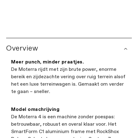
Beperkte Levenslange Garantie
Elke Cannondale wordt geleverd met een
beperkte levenslange garantie op het frame en
Wereldwijd Dealernetwerk
één jaar garantie op alle componenten. Bekijk
Op zoek naar een lokale winkel?
Probeer onze
de
volledige garantievoorwaarden
voor meer
Dealer Locator.
details. Sommige onderdelen vallen onder
Overview
aanvullende garantie van de fabrikant.
Garantieclaims voor fietsen worden
Het is de gemakkelijkste manier om winkels bij
afgehandeld via je geautoriseerde Cannondale-
jou in de buurt te vinden die Cannondale-
Meer punch, minder praatjes.
retailer. Voor garantieclaims op Cannondale-
fietsen verkopen. Alle winkels die op onze
De Moterra rijdt met zijn brute power, enorme
kleding of accessoires, neem contact op met
website staan vermeld zijn onafhankelijke,
bereik en zijdezachte vering over ruig terrein alsof
Cannondale Services via
erkende Cannondale-retailers, dus je kunt
00800 32132123
.
het een luxe terreinwagen is. Gemaakt om verder
lokale bedrijven steunen terwijl je nog steeds
te gaan – sneller.
de beste fiets vindt—dat noemen we win-win.
Model omschrijving
De Moterra 4 is een machine zonder poespas:
betrouwbaar, robuust en overal klaar voor. Het
SmartForm C1 aluminium frame met RockShox