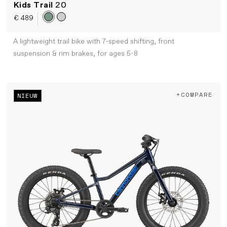
Kids Trail
20
€ 489
A lightweight trail bike with 7-speed shifting, front
suspension & rim brakes, for ages 5-8
+COMPARE
NIEUW