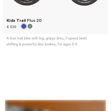
Kids Trail
Plus 20
€ 539
A true trail bike with big, grippy tires, 7-speed twist
shifting & powerful disc brakes, for ages 5-8
Buying a Cannondale kids bike
PLAY FILM