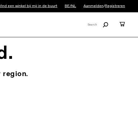
Vind een winkel bij mij in de buurt
BE/NL
Aanmelden
/
Registreren
Zoeken
Cart
Search
X
d.
 region.
.