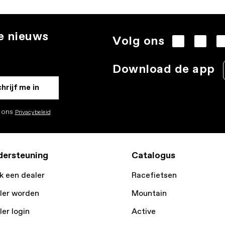
te nieuws
Volg ons
.
Download de app
hrijf me in
k ons
Privacybeleid
ersteuning
Catalogus
k een dealer
Racefietsen
ler worden
Mountain
ler login
Active