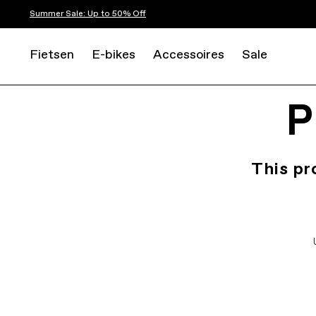
Summer Sale: Up to 50% Off
Fietsen
E-bikes
Accessoires
Sale
P
This pr