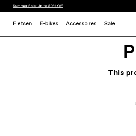
Summer Sale: Up to 50% Off
Fietsen
E-bikes
Accessoires
Sale
P
This pr