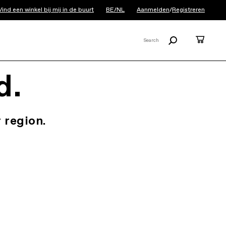
Vind een winkel bij mij in de buurt
BE/NL
Aanmelden
/
Registreren
Zoeken
Cart
Search
X
d.
 region.
.