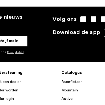
te nieuws
Volg ons
.
Download de app
hrijf me in
k ons
Privacybeleid
ersteuning
Catalogus
k een dealer
Racefietsen
ler worden
Mountain
ler login
Active