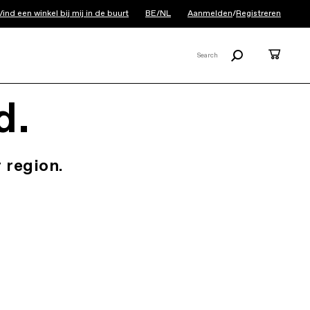
Vind een winkel bij mij in de buurt
BE/NL
Aanmelden
/
Registreren
Zoeken
Cart
Search
X
d.
 region.
.