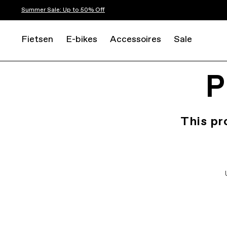
Summer Sale: Up to 50% Off
Fietsen
E-bikes
Accessoires
Sale
P
This pr