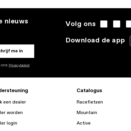
te nieuws
Volg ons
.
Download de app
hrijf me in
k ons
Privacybeleid
ersteuning
Catalogus
k een dealer
Racefietsen
ler worden
Mountain
ler login
Active