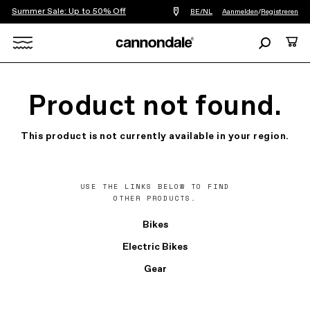
Summer Sale: Up to 50% Off
Vind
BE/NL
Aanmelden
/
Registreren
een
winkel
Zoeken
Cart
bij
mij
Search
in
de
X
buurt
Product not found.
This product is not currently available in your region.
USE THE LINKS BELOW TO FIND
OTHER PRODUCTS.
Bikes
Electric Bikes
Gear