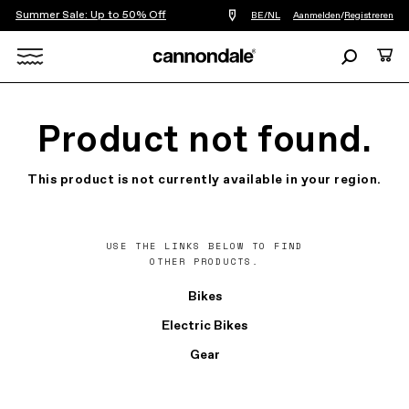
Summer Sale: Up to 50% Off
Vind
BE/NL
Aanmelden
/
Registreren
een
winkel
Zoeken
Cart
bij
mij
Search
in
de
X
buurt
Product not found.
This product is not currently available in your region.
USE THE LINKS BELOW TO FIND
OTHER PRODUCTS.
Bikes
Electric Bikes
Gear