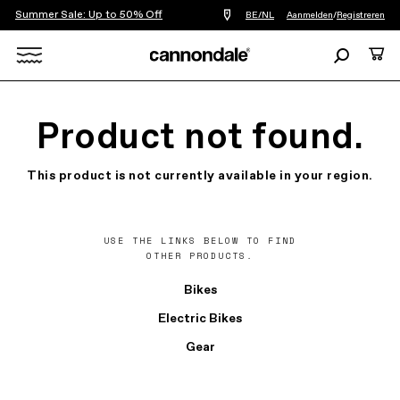
Summer Sale: Up to 50% Off
Vind
BE/NL
Aanmelden
/
Registreren
een
winkel
Zoeken
Cart
bij
mij
Search
in
de
X
buurt
Product not found.
This product is not currently available in your region.
USE THE LINKS BELOW TO FIND
OTHER PRODUCTS.
Bikes
Electric Bikes
Gear