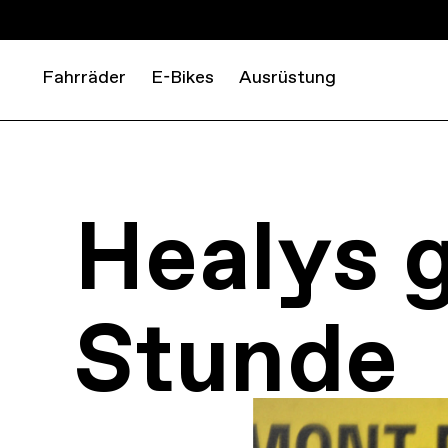
Fahrräder
E-Bikes
Ausrüstung
Healys 
Stunde