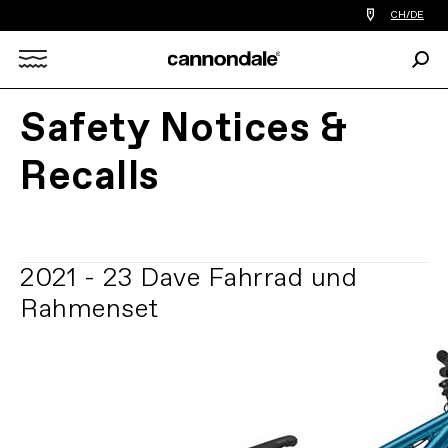
Einen
CH/DE
Händler
in
Such
meiner
Search
Nähe
finden
Safety Notices &
X
Recalls
2021 - 23 Dave Fahrrad und
Rahmenset