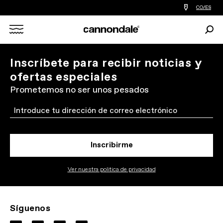
Encontrar
CO/ES
tiedas
de
Busc
bicicletas
Search
cerca
de
mi
X
Inscríbete para recibir noticias y
ofertas especiales
Prometemos no ser unos pesados
Email
Inscribirme
Ver nuestra politica de privacidad
Síguenos