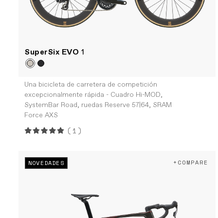
SuperSix EVO
1
Una bicicleta de carretera de competición
excepcionalmente rápida - Cuadro Hi-MOD,
SystemBar Road, ruedas Reserve 57|64, SRAM
Force AXS
(1)
+COMPARE
NOVEDADES