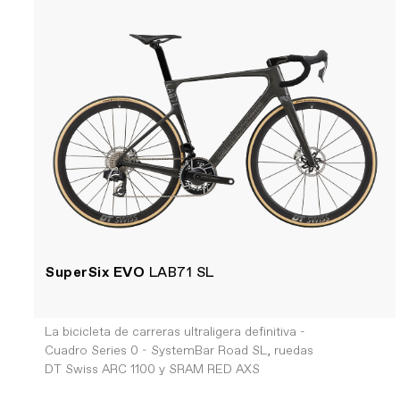
SuperSix EVO
LAB71 SL
La bicicleta de carreras ultraligera definitiva -
Cuadro Series 0 - SystemBar Road SL, ruedas
DT Swiss ARC 1100 y SRAM RED AXS