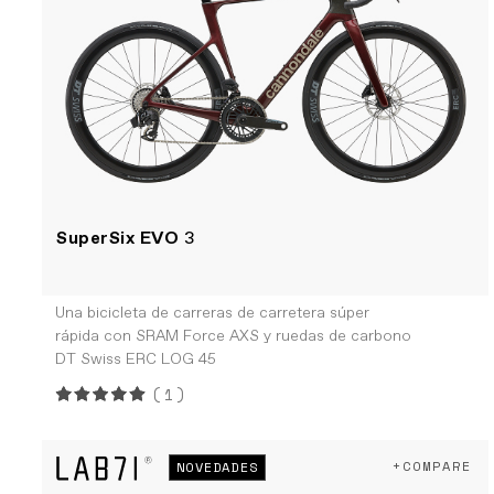
SuperSix EVO
3
Una bicicleta de carreras de carretera súper
rápida con SRAM Force AXS y ruedas de carbono
DT Swiss ERC LOG 45
(1)
+COMPARE
NOVEDADES