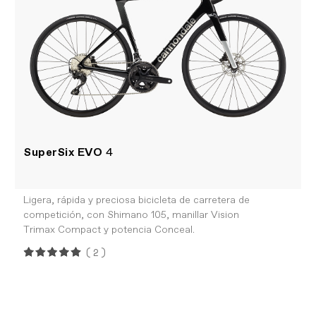
SuperSix EVO
4
Ligera, rápida y preciosa bicicleta de carretera de
competición, con Shimano 105, manillar Vision
Trimax Compact y potencia Conceal.
(2)