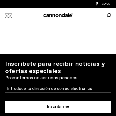
Encontrar
CO/ES
tiedas
de
Busc
bicicletas
Search
cerca
de
mi
X
Inscríbete para recibir noticias y
ofertas especiales
Prometemos no ser unos pesados
Email
Inscribirme